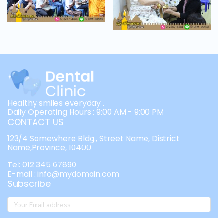
Healthy smiles everyday .
Daily Operating Hours : 9:00 AM - 9:00 PM
CONTACT US
123/4 Somewhere Bldg., Street Name, District
Name,Province, 10400
Tel: 012 345 67890
E-mail : info@mydomain.com
Subscribe