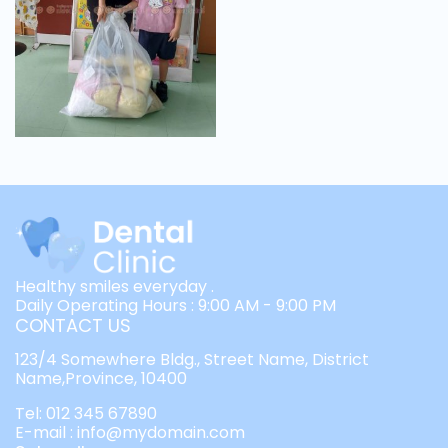
Healthy smiles everyday .
Daily Operating Hours : 9:00 AM - 9:00 PM
CONTACT US
123/4 Somewhere Bldg., Street Name, District
Name,Province, 10400
Tel: 012 345 67890
E-mail : info@mydomain.com