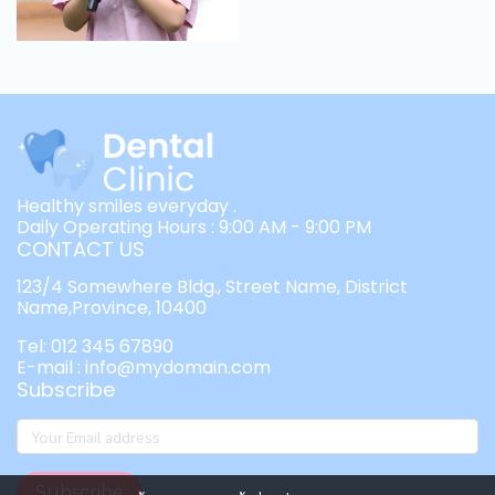
Healthy smiles everyday .
Daily Operating Hours : 9:00 AM - 9:00 PM
CONTACT US
123/4 Somewhere Bldg., Street Name, District
Name,Province, 10400
Tel: 012 345 67890
E-mail : info@mydomain.com
Subscribe
Subscribe