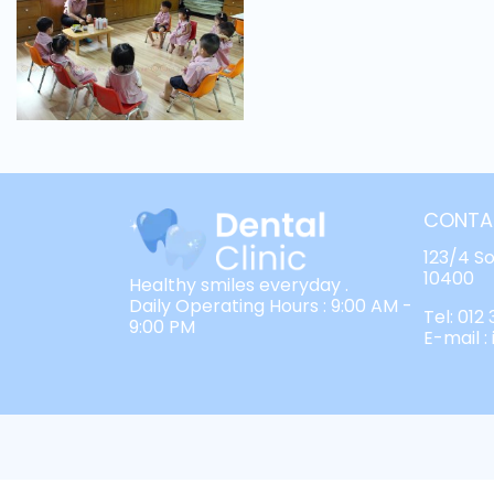
CONTA
123/4 S
10400
Healthy smiles everyday .
Daily Operating Hours : 9:00 AM -
Tel: 012
9:00 PM
E-mail 