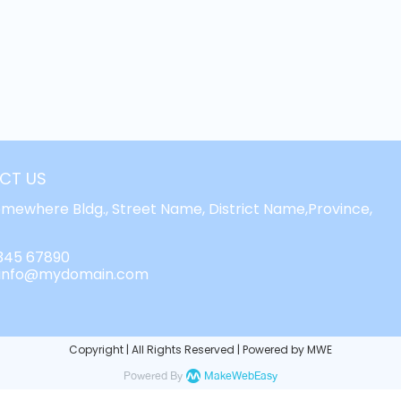
CT US
omewhere Bldg., Street Name, District Name,Province,
 345 67890
: info@mydomain.com
Copyright | All Rights Reserved | Powered by MWE
Powered By
MakeWebEasy