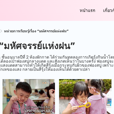
หน้าแรก
เกี่ยว
หน่วยการเรียนรู้เรื่อง “มหัศจรรย์แห่งฝน”
ง “มหัศจรรย์แห่งฝน”
ชั้นอนุบาลปีที่ 2 ห้องผักกาด ได้ร่วมกันทดลองการเกิดรุ้งกินน้ำโดยใช
ด้ลองเป่าฟองสบู่กลางแดด และสังเกตเห็นว่าในบางครั้ง ฟองสบู่จะ
้ว่า แสงแดดสามารถทำให้เกิดสีรุ้งเมื่อกระทบกับผิวของฟองสบู่ เพ
รหักเหของแสง กลายเป็นสีรุ้งให้มองเห็นได้ด้วยตาเปล่า