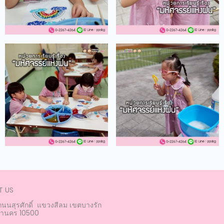
 US
 ถนนสุรศักดิ์ แขวงสีลม เขตบางรัก
หานคร 10500